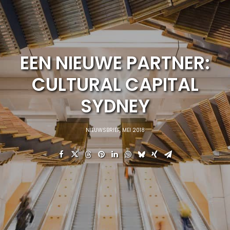
EEN NIEUWE PARTNER:
CULTURAL CAPITAL
SYDNEY
NIEUWSBRIEF
,
MEI 2018