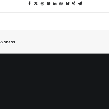
IO SPASS
TOOR
BEGIN EEN GESPREK
estraat 25
info@enterthemothership.c
D, Rotterdam
+31(0)10 280 71 71