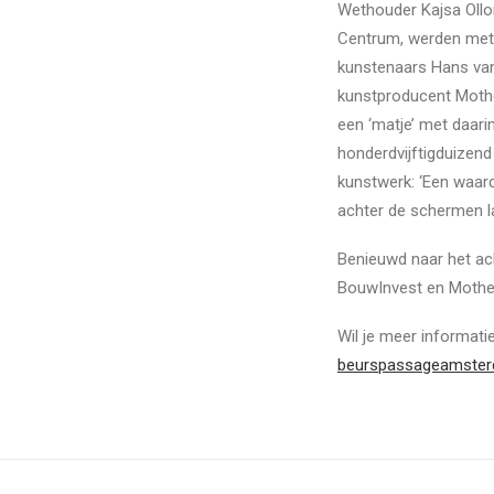
Wethouder Kajsa Ollo
Centrum, werden met 
kunstenaars Hans van
kunstproducent Mothe
een ‘matje’ met daari
honderdvijftigduizend
kunstwerk: ‘Een waard
achter de schermen la
Benieuwd naar het ac
BouwInvest en Mothe
Wil je meer informat
beurspassageamster