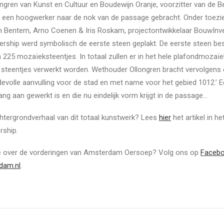
ngren van Kunst en Cultuur en Boudewijn Oranje, voorzitter van de
een hoogwerker naar de nok van de passage gebracht. Onder toezie
 Bentem, Arno Coenen & Iris Roskam, projectontwikkelaar BouwInv
rship werd symbolisch de eerste steen geplakt. De eerste steen bes
n 225 mozaïeksteentjes. In totaal zullen er in het hele plafondmozaïe
 steentjes verwerkt worden. Wethouder Ollongren bracht vervolgens 
evolle aanvulling voor de stad en met name voor het gebied 1012.’ 
ng aan gewerkt is en die nu eindelijk vorm krijgt in de passage…
htergrondverhaal van dit totaal kunstwerk? Lees
hier
het artikel in h
rship.
ie over de vorderingen van Amsterdam Oersoep? Volg ons op
Faceb
dam.nl
.