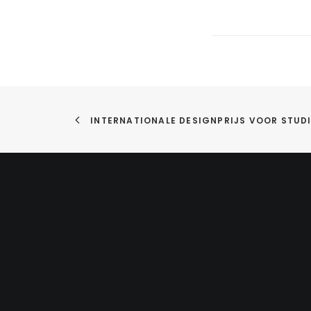
INTERNATIONALE DESIGNPRIJS VOOR STUD
ONTDEK
KAN
Algemene Voorwaarden
Delfts
Privacyverklaring
3013A