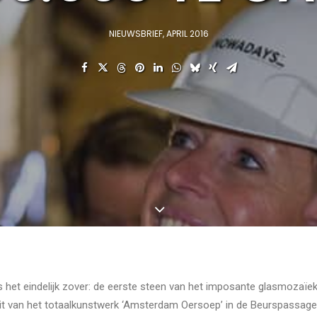
NIEUWSBRIEF
,
APRIL 2016
as het eindelijk zover: de eerste steen van het imposante glasmozaïek
uit van het totaalkunstwerk ‘Amsterdam Oersoep’ in de Beurspassag