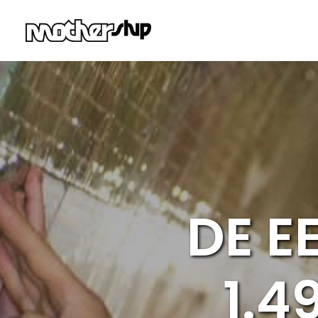
DE E
1.4