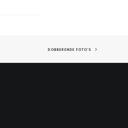
DOBBERENDE FOTO’S
SCHRIJF JE IN VOOR ONZE
NIEUWSBRIEF
om
Voornaam