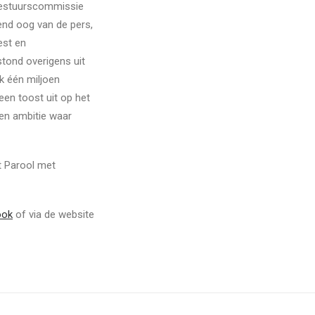
 Bestuurscommissie
nd oog van de pers,
est en
tond overigens uit
k één miljoen
een toost uit op het
Een ambitie waar
et Parool met
ook
of via de website