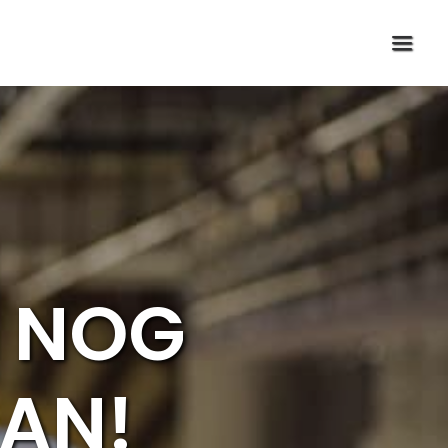
: NOG
AAN!