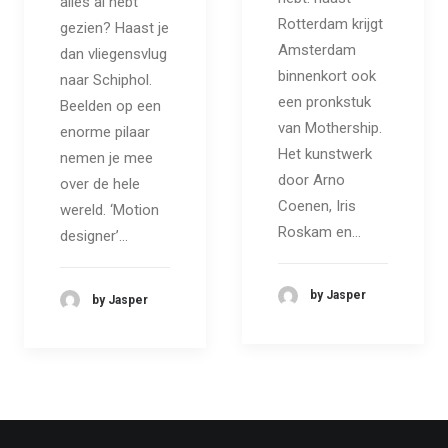
alles al hebt
Rotterdam krijgt
gezien? Haast je
Amsterdam
dan vliegensvlug
binnenkort ook
naar Schiphol.
een pronkstuk
Beelden op een
van Mothership.
enorme pilaar
Het kunstwerk
nemen je mee
door Arno
over de hele
Coenen, Iris
wereld. ‘Motion
Roskam en…
designer’…
by Jasper
by Jasper