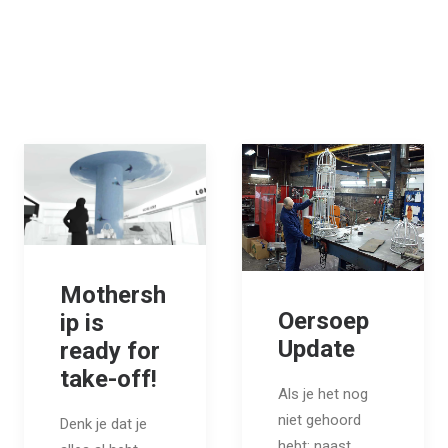
Mothersh
Oersoep
ip is
Update
ready for
take-off!
Als je het nog
niet gehoord
Denk je dat je
hebt: naast