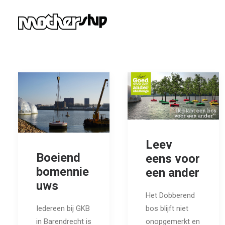
Leev
Boeiend
eens voor
bomennie
een ander
uws
Het Dobberend
bos blijft niet
Iedereen bij GKB
onopgemerkt en
in Barendrecht is