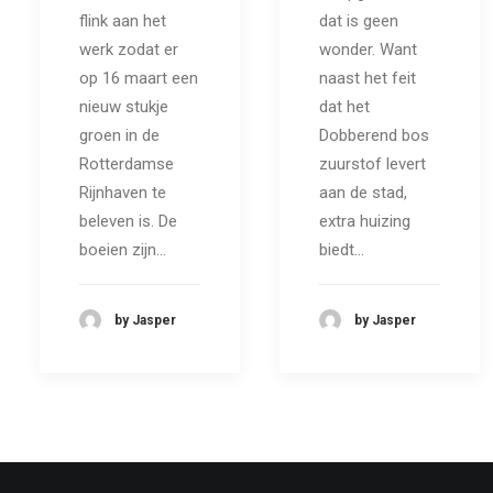
dat is geen
flink aan het
wonder. Want
werk zodat er
naast het feit
op 16 maart een
dat het
nieuw stukje
Dobberend bos
groen in de
zuurstof levert
Rotterdamse
aan de stad,
Rijnhaven te
extra huizing
beleven is. De
biedt…
boeien zijn…
by Jasper
by Jasper