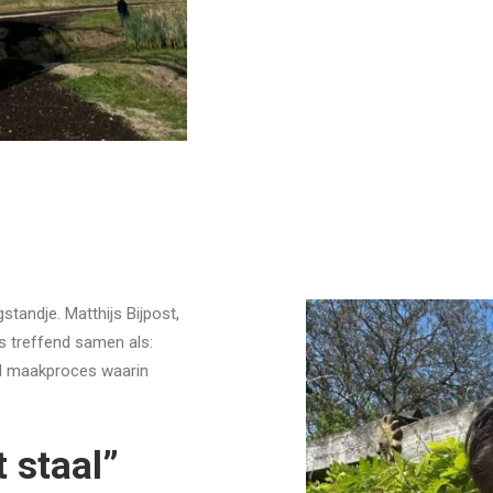
tandje. Matthijs Bijpost,
s treffend samen als:
nd maakproces waarin
 staal”